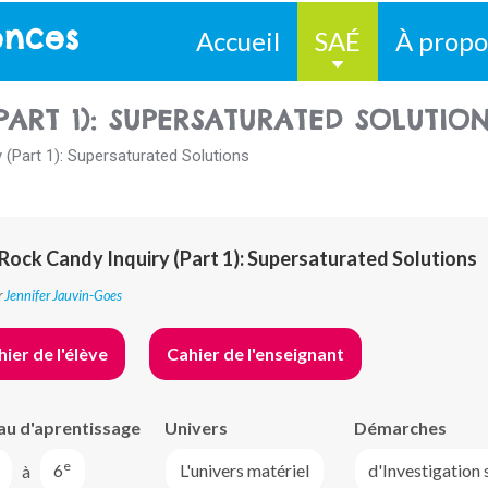
ences
Accueil
SAÉ
À propo
PART 1): SUPERSATURATED SOLUTIO
 (Part 1): Supersaturated Solutions
Rock Candy Inquiry (Part 1): Supersaturated Solutions
r
Jennifer Jauvin-Goes
ier de l'élève
Cahier de l'enseignant
au d'aprentissage
Univers
Démarches
e
à
6
L'univers matériel
d'Investigation 