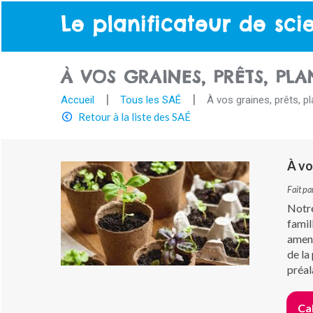
Le planificateur de sci
À VOS GRAINES, PRÊTS, PLA
Accueil
Tous les SAÉ
À vos graines, prêts, pl
Retour à la liste des SAÉ
À vo
Fait pa
Notre
famil
amené
de la
préal
Cah